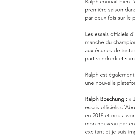
Ralph connaît bien l’
première saison dans
par deux fois sur le
Les essais officiels
manche du championn
aux écuries de teste
part vendredi et sam
Ralph est également t
une nouvelle platefo
Ralph Boschung : 
« 
essais officiels d’Ab
en 2018 et nous avon
mon nouveau partenai
excitant et je suis i