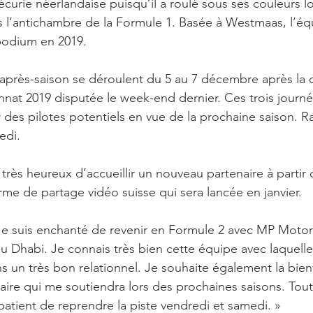
écurie néerlandaise puisqu’il a roulé sous ses couleurs lo
 l’antichambre de la Formule 1. Basée à Westmaas, l’éq
 podium en 2019.
 d’après-saison se déroulent du 5 au 7 décembre après la 
at 2019 disputée le week-end dernier. Ces trois journ
r des pilotes potentiels en vue de la prochaine saison. R
edi.
rès heureux d’accueillir un nouveau partenaire à partir d
rme de partage vidéo suisse qui sera lancée en janvier. 
Je suis enchanté de revenir en Formule 2 avec MP Motor
ou Dhabi. Je connais très bien cette équipe avec laquelle 
s un très bon relationnel. Je souhaite également la bienv
re qui me soutiendra lors des prochaines saisons. Tout 
mpatient de reprendre la piste vendredi et samedi. »