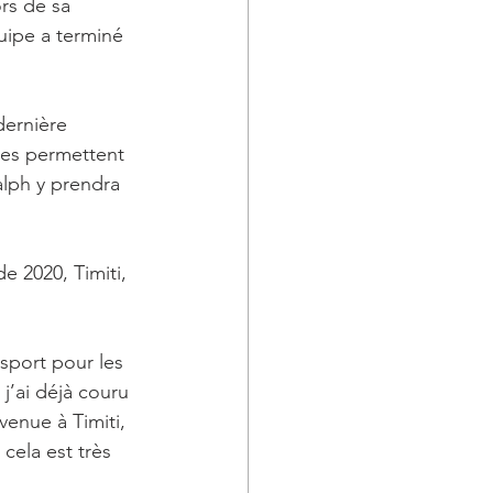
rs de sa 
uipe a terminé 
dernière 
ées permettent 
alph y prendra 
e 2020, Timiti, 
sport pour les 
j’ai déjà couru 
enue à Timiti, 
cela est très 