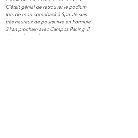
C’était génial de retrouver le podium 
lors de mon comeback à Spa. Je suis 
très heureux de poursuivre en Formule 
2 l’an prochain avec Campos Racing. Il 
s’agira de ma deuxième saison 
complète dans le championnat et je 
m’entends très bien avec l’équipe. 
Nous avons déjà démontré que nous 
avions les moyens de jouer devant, 
donc ce sera clairement l’objectif pour 
2023
. »
Voir tout
Posts récents