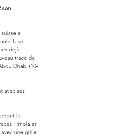
2 son 
 suisse a 
ule 1, se 
hes déjà 
uveau tracé de 
 Abou Dhabi (10-
t avec ses 
eront le 
acés : Imola et 
vec une grille 