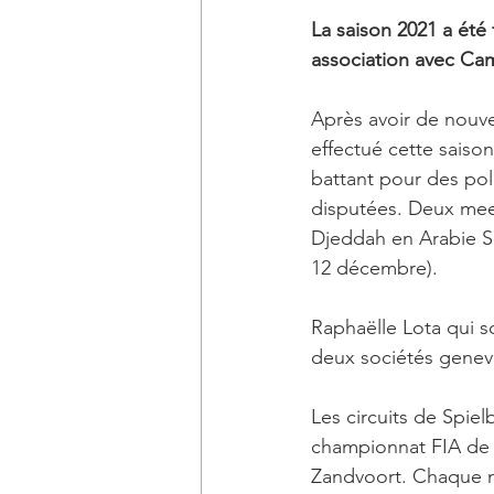
La saison 2021 a été
association avec Ca
Après avoir de nouvea
effectué cette saiso
battant pour des pol
disputées. Deux meet
Djeddah en Arabie Sa
12 décembre).
Raphaëlle Lota qui s
deux sociétés genevo
Les circuits de Spie
championnat FIA de F
Zandvoort. Chaque m