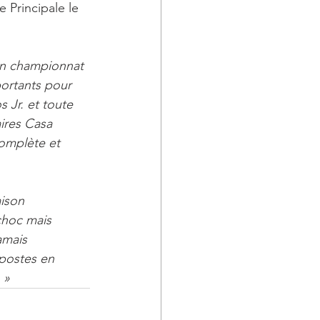
 Principale le 
en championnat 
ortants pour 
 Jr. et toute 
ires Casa 
complète et 
ison 
choc mais 
amais 
postes en 
 »