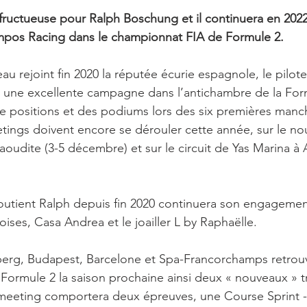
 fructueuse pour Ralph Boschung et il continuera en 202
mpos Racing dans le championnat FIA de Formule 2.
u rejoint fin 2020 la réputée écurie espagnole, le pilote
n une excellente campagne dans l’antichambre de la Form
e positions et des podiums lors des six premières manc
ings doivent encore se dérouler cette année, sur le no
oudite (3-5 décembre) et sur le circuit de Yas Marina à
outient Ralph depuis fin 2020 continuera son engagemen
ises, Casa Andrea et le joailler L by Rapha
ëlle.
lberg, Budapest, Barcelone et Spa-Francorchamps retrouv
ormule 2 la saison prochaine ainsi deux « nouveaux » tr
eeting comportera deux épreuves, une Course Sprint - a